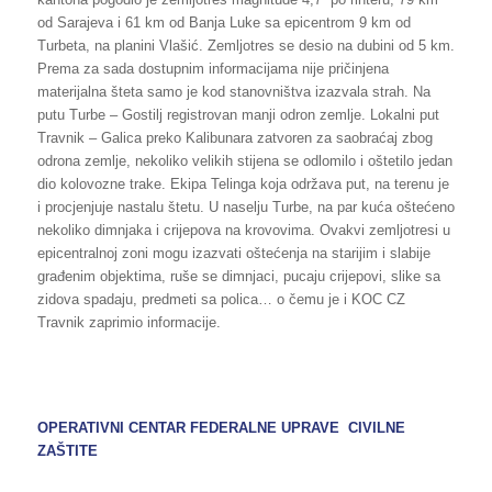
od Sarajeva i 61 km od Banja Luke sa epicentrom 9 km od
Turbeta, na planini Vlašić. Zemljotres se desio na dubini od 5 km.
Prema za sada dostupnim informacijama nije pričinjena
materijalna šteta samo je kod stanovništva izazvala strah. Na
putu Turbe – Gostilj registrovan manji odron zemlje. Lokalni put
Travnik – Galica preko Kalibunara zatvoren za saobraćaj zbog
odrona zemlje, nekoliko velikih stijena se odlomilo i oštetilo jedan
dio kolovozne trake. Ekipa Telinga koja održava put, na terenu je
i procjenjuje nastalu štetu. U naselju Turbe, na par kuća oštećeno
nekoliko dimnjaka i crijepova na krovovima. Ovakvi zemljotresi u
epicentralnoj zoni mogu izazvati oštećenja na starijim i slabije
građenim objektima, ruše se dimnjaci, pucaju crijepovi, slike sa
zidova spadaju, predmeti sa polica… o čemu je i KOC CZ
Travnik zaprimio informacije.
OPERATIVNI CENTAR FEDERALNE UPRAVE CIVILNE
ZAŠTITE