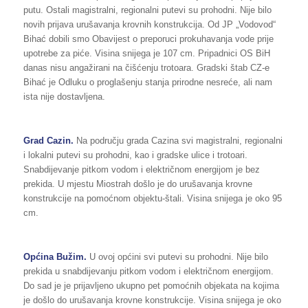
putu. Ostali magistralni, regionalni putevi su prohodni. Nije bilo
novih prijava urušavanja krovnih konstrukcija. Od JP „Vodovod“
Bihać dobili smo Obavijest o preporuci prokuhavanja vode prije
upotrebe za piće. Visina snijega je 107 cm. Pripadnici OS BiH
danas nisu angažirani na čišćenju trotoara. Gradski štab CZ-e
Bihać je Odluku o proglašenju stanja prirodne nesreće, ali nam
ista nije dostavljena.
Grad Cazin.
Na području grada Cazina svi magistralni, regionalni
i lokalni putevi su prohodni, kao i gradske ulice i trotoari.
Snabdijevanje pitkom vodom i električnom energijom je bez
prekida. U mjestu Miostrah došlo je do urušavanja krovne
konstrukcije na pomoćnom objektu-štali. Visina snijega je oko 95
cm.
Općina Bužim.
U ovoj općini svi putevi su prohodni. Nije bilo
prekida u snabdijevanju pitkom vodom i električnom energijom.
Do sad je je prijavljeno ukupno pet pomoćnih objekata na kojima
je došlo do urušavanja krovne konstrukcije. Visina snijega je oko