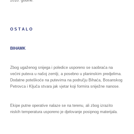
2018. godine.
O S T A L O
BIHAMK
Zbog ugaženog snijega i poledice usporeno se saobraća na
većini puteva u našoj zemlji, a posebno u planinskim predjelima.
Dodatne poteškoće na putevima na području Bihaća, Bosanskog
Petrovca i Ključa stvara jak vjetar koji formira sniježne nanose.
Ekipe putne operative nalaze se na terenu, ali zbog izrazito
niskih temperatura usporeno je djelovanje posipnog materijala.