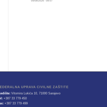
04/08/2026 - 09:07
EDERALNA UPRAVA CIVILNE ZAŠTITE
jedište:
Vitomira Lukića 10, 71000 Sarajevo
el:
+387 33 779 450
ax:
+387 33 779 499