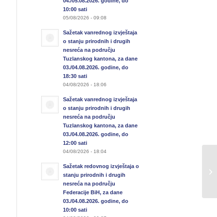
04./05.08.2026. godine, do
10:00 sati
05/08/2026 - 09:08
Sažetak vanrednog izvještaja
o stanju prirodnih i drugih
nesreća na području
Tuzlanskog kantona, za dane
03./04.08.2026. godine, do
18:30 sati
04/08/2026 - 18:06
Sažetak vanrednog izvještaja
o stanju prirodnih i drugih
nesreća na području
Tuzlanskog kantona, za dane
03./04.08.2026. godine, do
12:00 sati
04/08/2026 - 18:04
Sa
Sažetak redovnog izvještaja o
u 
stanju prirodnih i drugih
27
nesreća na području
Federacije BiH, za dane
03./04.08.2026. godine, do
10:00 sati