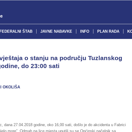
FEDERALNI ŠTAB
JAVNE NABAVKE
INFO
PLAN RADA
K
ještaja o stanju na području Tuzlanskog
odine, do 23:00 sati
I OKOLIŠA
 dana 27.04.2018 godine, oko 16,00 sati, došlo je do akcidenta u Fabrici
jelo more”. Odmah na lice mjesta uputili su se Općinski načelnik sa