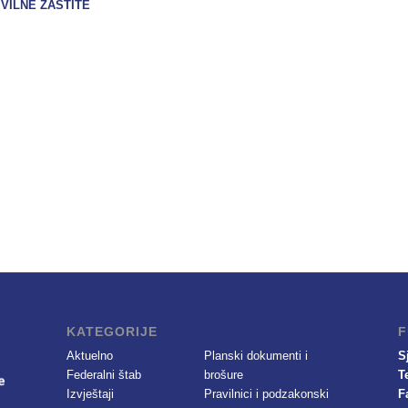
IVILNE ZAŠTITE
KATEGORIJE
F
Aktuelno
Planski dokumenti i
S
Federalni štab
brošure
T
Izvještaji
Pravilnici i podzakonski
F