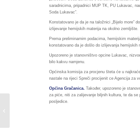
saradnicima, pripadnici MUP TK, PU Lukavac, nadl
Soda Lukavac”.
Konstatovano je da je na taložnici „Bijelo more” d
izlijevanje hemijskih materija na okolno zemljište.
Prema preliminarnim podacima, hemijskim materija
konstatovano da je došlo do izlijevanja hemijskih m
Upozoreno je stanovništvo opcine Lukavac, nizvod
bilo kakvu namjenu.
Općinska komisija za procjenu šteta će u najkraćem
nastale na rijeci Spreči procijenit ce Agencija za 
Općina Gračanica.
Također, upozoreno je stanovn
za piće, niti za zalijevanje biljnih kultura, te da
posljedice.
Sažetak redovnog izvještaja o stanju
u Federaciji BiH, za dane
26./27.04.2018.godine,...