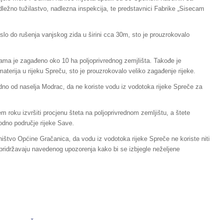
ežno tužilastvo, nadlezna inspekcija, te predstavnici Fabrike „Sisecam
oslo do rušenja vanjskog zida u širini cca 30m, sto je prouzrokovalo
ma je zagađeno oko 10 ha poljoprivrednog zemjlišta. Takođe je
aterija u rijeku Spreču, sto je prouzrokovalo veliko zagađenje rijeke.
no od naselja Modrac, da ne koriste vodu iz vodotoka rijeke Spreče za
 roku izvršiti procjenu šteta na poljoprivrednom zemljištu, a štete
vodno područje rijeke Save.
ištvo Općine Gračanica, da vodu iz vodotoka rijeke Spreče ne koriste niti
 se pridržavaju navedenog upozorenja kako bi se izbjegle neželjene