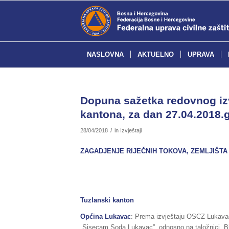
NASLOVNA
AKTUELNO
UPRAVA
Dopuna sažetka redovnog izv
kantona, za dan 27.04.2018.g
/
28/04/2018
in
Izvještaji
ZAGADJENJE RIJEČNIH TOKOVA, ZEMLJIŠTA 
Tuzlanski kanton
Općina Lukavac
: Prema izvještaju OSCZ Lukavac,
„Sisecam Soda Lukavac”, odnosno na taložnici „Bi