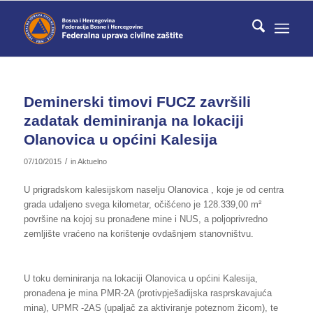
Deminerski timovi FUCZ završili
zadatak deminiranja na lokaciji
Olanovica u općini Kalesija
/
07/10/2015
in
Aktuelno
U prigradskom kalesijskom naselju Olanovica , koje je od centra
grada udaljeno svega kilometar, očišćeno je 128.339,00 m²
površine na kojoj su pronađene mine i NUS, a poljoprivredno
zemljište vraćeno na korištenje ovdašnjem stanovništvu.
U toku deminiranja na lokaciji Olanovica u općini Kalesija,
pronađena je mina PMR-2A (protivpješadijska rasprskavajuća
mina), UPMR -2AS (upaljač za aktiviranje poteznom žicom), te