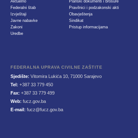
Aktuelno
Planski dokumenti i brošure
Federalni štab
Pravilnici i podzakonski akti
Izvještaji
Obavještenja
Javne nabavke
Sindikat
Zakoni
Pristup informacijama
Uredbe
FEDERALNA UPRAVA CIVILNE ZAŠTITE
Sjedište:
Vitomira Lukića 10, 71000 Sarajevo
Tel:
+387 33 779 450
Fax:
+387 33 779 499
Web:
fucz.gov.ba
E-mail:
fucz@fucz.gov.ba