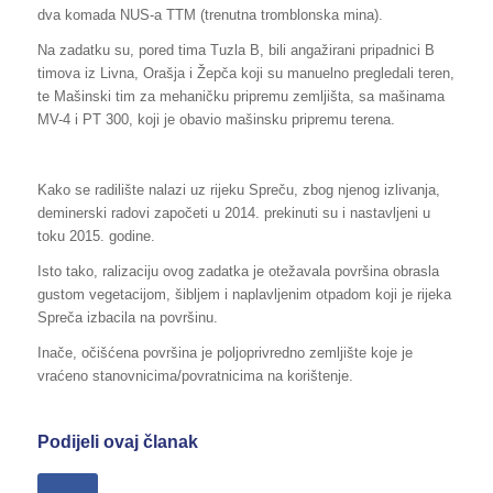
dva komada NUS-a TTM (trenutna tromblonska mina).
Na zadatku su, pored tima Tuzla B, bili angažirani pripadnici B
timova iz Livna, Orašja i Žepča koji su manuelno pregledali teren,
te Mašinski tim za mehaničku pripremu zemljišta, sa mašinama
MV-4 i PT 300, koji je obavio mašinsku pripremu terena.
Kako se radilište nalazi uz rijeku Spreču, zbog njenog izlivanja,
deminerski radovi započeti u 2014. prekinuti su i nastavljeni u
toku 2015. godine.
Isto tako, ralizaciju ovog zadatka je otežavala površina obrasla
gustom vegetacijom, šibljem i naplavljenim otpadom koji je rijeka
Spreča izbacila na površinu.
Inače, očišćena površina je poljoprivredno zemljište koje je
vraćeno stanovnicima/povratnicima na korištenje.
Podijeli ovaj članak