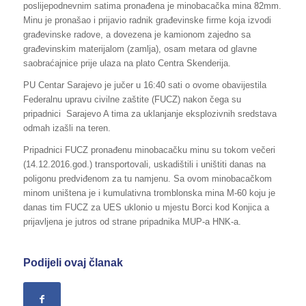
poslijepodnevnim satima pronađena je minobacačka mina 82mm.
Minu je pronašao i prijavio radnik građevinske firme koja izvodi
građevinske radove, a dovezena je kamionom zajedno sa
građevinskim materijalom (zamlja), osam metara od glavne
saobraćajnice prije ulaza na plato Centra Skenderija.
PU Centar Sarajevo je jučer u 16:40 sati o ovome obavijestila
Federalnu upravu civilne zaštite (FUCZ) nakon čega su
pripadnici Sarajevo A tima za uklanjanje eksplozivnih sredstava
odmah izašli na teren.
Pripadnici FUCZ pronađenu minobacačku minu su tokom večeri
(14.12.2016.god.) transportovali, uskadištili i uništiti danas na
poligonu predviđenom za tu namjenu. Sa ovom minobacačkom
minom uništena je i kumulativna tromblonska mina M-60 koju je
danas tim FUCZ za UES uklonio u mjestu Borci kod Konjica a
prijavljena je jutros od strane pripadnika MUP-a HNK-a.
Podijeli ovaj članak