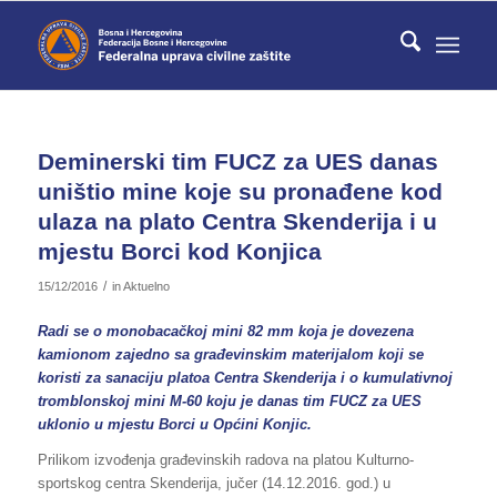
Deminerski tim FUCZ za UES danas
uništio mine koje su pronađene kod
ulaza na plato Centra Skenderija i u
mjestu Borci kod Konjica
/
15/12/2016
in
Aktuelno
Radi se o monobacačkoj mini 82 mm koja je dovezena
kamionom zajedno sa građevinskim materijalom koji se
koristi za sanaciju platoa Centra Skenderija i o kumulativnoj
tromblonskoj mini M-60 koju je danas tim FUCZ za UES
uklonio u mjestu Borci u Općini Konjic.
Prilikom izvođenja građevinskih radova na platou Kulturno-
sportskog centra Skenderija, jučer (14.12.2016. god.) u