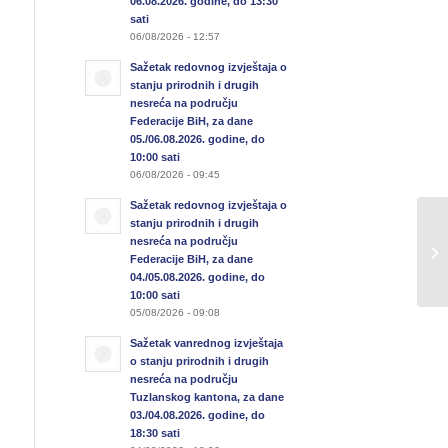
06.08.2026. godine, do 13:30
sati
06/08/2026 - 12:57
Sažetak redovnog izvještaja o
stanju prirodnih i drugih
nesreća na području
Federacije BiH, za dane
05./06.08.2026. godine, do
10:00 sati
06/08/2026 - 09:45
Sažetak redovnog izvještaja o
stanju prirodnih i drugih
Sa
nesreća na području
u 
Federacije BiH, za dane
25
04./05.08.2026. godine, do
10:00 sati
05/08/2026 - 09:08
Sažetak vanrednog izvještaja
o stanju prirodnih i drugih
nesreća na području
Tuzlanskog kantona, za dane
03./04.08.2026. godine, do
18:30 sati