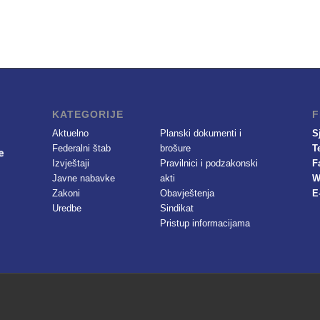
KATEGORIJE
F
Aktuelno
Planski dokumenti i
S
Federalni štab
brošure
T
Izvještaji
Pravilnici i podzakonski
F
Javne nabavke
akti
W
Zakoni
Obavještenja
E
Uredbe
Sindikat
Pristup informacijama