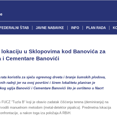
FEDERALNI ŠTAB
JAVNE NABAVKE
INFO
PLAN RADA
K
 lokaciju u Sklopovima kod Banovića za
a i Cementare Banovići
 rata koristila za sječu ogrevnog drveta i branje šumskih plodova,
nih radnji jer na ovoj površini i širem lokalitetu planiran je
g uglja Banovići i Cementare Banovići što je uvršteno u Nacrt
FUCZ “Tuzla B“ koji je obavio zadatak čišćenja terena (deminiranja) na
 izvodili manuelnom metodom (metal-detektor pipalica). Predmetna lokacija
konfrontacije, a nakon toga iza položaja A RBiH.