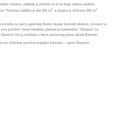
talim minama, zadatak je proširen te je na kraju radova urađeno
2
2
ine. Površina zadatka je bila 591 m
, a ukupno je očišćeno 892 m
ta koristila za sječu ogrevnog drveta i branje šumskih plodova, stvoreni su
a ovoj površini i širem lokalitetu planiran je kamenolom “Sklopovi“ za
 Banovići što je uvršteno u Nacrt prostornog plana općine Banovići.
a ove očišćene površine krajnjem korisniku – općini Banovići.