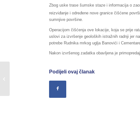
Zbog uske trase šumske staze i informacija o zaos
reizviđanje i određene nove granice čišćene površ
sumnjive površine.
Operacijom čišćenja ove lokacije, koja se prije ra
uslovi za izvršenje geoloških istražnih radnji jer n
potrebe Rudnika mrkog uglja Banovići i Cementare
Nakon izvršenog zadatka obavljena je primopredaj
Podijeli ovaj članak
Sažetak Redovnog izvještaja o stanju
u Federaciji BiH, za dane
24./25.08.2016....