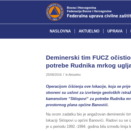
NASLOVNA
AKTUELNO
UPRAVA
Deminerski tim FUCZ očistio
potrebe Rudnika mrkog uglj
/
25/08/2016
in
Aktuelno
Operacijom čišćenja ove lokacije, koja se prije
stvoreni su uslovi za izvršenje geoloških istraž
kamenolom “Sklopovi“ za potrebe Rudnika mrko
prostornog plana općine Banovići.
Na ovom zadatku bio je angažovan deminerski tim 
lokaciji Sklopovi u općini Banovići. Radovi su se
je u periodu 1992.-1994. godina bila između linija 