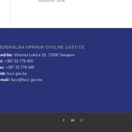
04/08/2026 - 18:06
EDERALNA UPRAVA CIVILNE ZAŠTITE
jedište:
Vitomira Lukića 10, 71000 Sarajevo
el:
+387 33 779 450
ax:
+387 33 779 499
eb:
fucz.gov.ba
-mail:
fucz@fucz.gov.ba