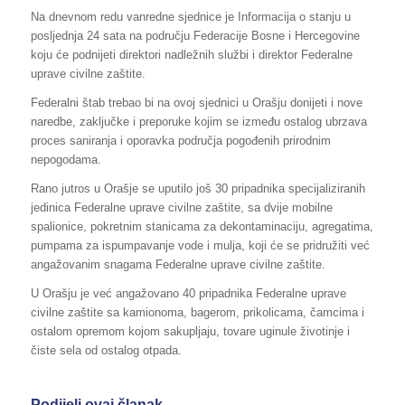
Na dnevnom redu vanredne sjednice je Informacija o stanju u
posljednja 24 sata na području Federacije Bosne i Hercegovine
koju će podnijeti direktori nadležnih službi i direktor Federalne
uprave civilne zaštite.
Federalni štab trebao bi na ovoj sjednici u Orašju donijeti i nove
naredbe, zaključke i preporuke kojim se između ostalog ubrzava
proces saniranja i oporavka područja pogođenih prirodnim
nepogodama.
Rano jutros u Orašje se uputilo još 30 pripadnika specijaliziranih
jedinica Federalne uprave civilne zaštite, sa dvije mobilne
spalionice, pokretnim stanicama za dekontaminaciju, agregatima,
pumpama za ispumpavanje vode i mulja, koji će se pridružiti već
angažovanim snagama Federalne uprave civilne zaštite.
U Orašju je već angažovano 40 pripadnika Federalne uprave
civilne zaštite sa kamionoma, bagerom, prikolicama, čamcima i
ostalom opremom kojom sakupljaju, tovare uginule životinje i
čiste sela od ostalog otpada.
Podijeli ovaj članak