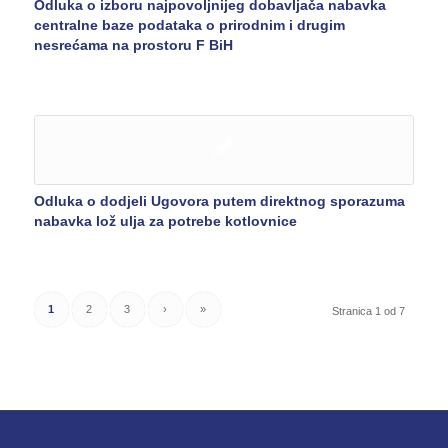
Odluka o izboru najpovoljnijeg dobavljača nabavka
centralne baze podataka o prirodnim i drugim
nesrećama na prostoru F BiH
Odluka o dodjeli Ugovora putem direktnog sporazuma
nabavka lož ulja za potrebe kotlovnice
1
2
3
›
»
Stranica 1 od 7