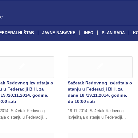
FEDERALNI ŠTAB
JAVNE NABAVKE
INFO
PLAN RADA
K
tak Redovnog izvještaja o
Sažetak Redovnog izvještaja o
u u Federaciji BiH, za
stanju u Federaciji BiH, za
19./20.11.2014. godine,
dane 18./19.11.2014. godine,
:00 sati
do 10:00 sati
.2014. Sažetak Redovnog
19.11.2014. Sažetak Redovnog
taja o stanju u Federaciji…
izvještaja o stanju u Federaciji…