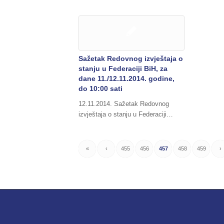
Sažetak Redovnog izvještaja o
stanju u Federaciji BiH, za
dane 11./12.11.2014. godine,
do 10:00 sati
12.11.2014. Sažetak Redovnog
izvještaja o stanju u Federaciji…
«
‹
455
456
457
458
459
›