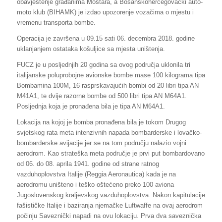
obavještenje građanima Mostara, a Bosanskohercegovački auto-
moto klub (BIHAMK) je izdao upozorenje vozačima o mjestu i
vremenu transporta bombe.
Operacija je završena u 09.15 sati 06. decembra 2018. godine
uklanjanjem ostataka košuljice sa mjesta uništenja.
FUCZ je u posljednjih 20 godina sa ovog područja uklonila tri
italijanske poluprobojne avionske bombe mase 100 kilograma tipa
Bombamina 100M, 16 rasprskavajućih bombi od 20 libri tipa AN
M41A1, te dvije razorne bombe od 500 libri tipa AN M64A1.
Posljednja koja je pronađena bila je tipa AN M64A1.
Lokacija na kojoj je bomba pronađena bila je tokom Drugog
svjetskog rata meta intenzivnih napada bombarderske i lovačko-
bombarderske avijacije jer se na tom području nalazio vojni
aerodrom. Kao strateška meta područje je prvi put bombardovano
od 06. do 08. aprila 1941. godine od strane ratnog
vazduhoplovstva Italije (Reggia Aeronautica) kada je na
aerodromu uništeno i teško oštećeno preko 100 aviona
Jugoslovenskog kraljevskog vazduhoplovstva. Nakon kapitulacije
fašističke Italije i baziranja njemačke Luftwaffe na ovaj aerodrom
počinju Saveznički napadi na ovu lokaciju. Prva dva saveznička