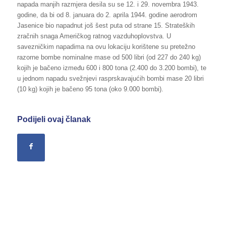
napada manjih razmjera desila su se 12. i 29. novembra 1943.
godine, da bi od 8. januara do 2. aprila 1944. godine aerodrom
Jasenice bio napadnut još šest puta od strane 15. Strateških
zračnih snaga Američkog ratnog vazduhoplovstva. U
savezničkim napadima na ovu lokaciju korištene su pretežno
razorne bombe nominalne mase od 500 libri (od 227 do 240 kg)
kojih je bačeno između 600 i 800 tona (2.400 do 3.200 bombi), te
u jednom napadu svežnjevi rasprskavajućih bombi mase 20 libri
(10 kg) kojih je bačeno 95 tona (oko 9.000 bombi).
Podijeli ovaj članak