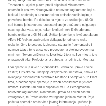
Transport su cijelim putem pratili pripadnici Ministarstva
unutrašnjih poslova Hercegovačko-neretvanskog kantona koji su
blokirali i saobraćaj u tunelima tokom prolaska vozila kojim je
prevožena bomba. Po dolasku na mjesto za uništenje u 06.00
sati bomba je istovarena, uspostavljeno je stražarsko osiguranje
opasnog obuhvata, te je, nakon izvršenih tehničkih priprema,
bomba uništena u 08.36 sati. Uništenje bombe je izvršeno alatom
Alford HD Vulkan izazivanjem deflagracije, odnosno niske
reakcije, čime je potpuno izbjegnuto stvaranje fragmentacije i
udarnog talasa te je uticaj ove procedure na okolinu sveden na
minimum. Tokom uništenja na lokalitetu Bijela na licu mjesta je u
pripravnosti bila i Profesionalna vatrogasna jedinica iz Mostara.
Ovu operaciju je izvelo 12 pripadnika Federalne uprave civilne
zaštite; Odsjeka za uklanjanje eksplozivnih sredstava, timova za
uklanjanje eksplozivnih sredstava Mostar A i Sarajevo A, te Plant
tima, a nadzor cijele operacije je vršen bespilotnom letjelicom-
dronom. Podršku su pružili pripadnici MUP-a Hercegovačko-
neretvanskog kantona, Kantonalna uprava za civilnu zaštitu i
vatrogastvo, te Profesionalna vatrogasna jedinica Mostar. Prije
početka operacije sredstvima javnog informisanja upućeno je