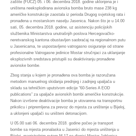
zaštite (FUCZ) 05. i 06. decembra 2018. godine uklonjena je i
uništena neeksplodirana avionska bomba bruto mase 238 kg
američke konstrukcije zaostala iz perioda Drugog svjetskog rata i
pronađena u mostarskom naselju Jasenica. Nakon što je u 14.00
sati, 05. decembra 2018. godine, uz asistenciju policijskih
službenika Ministarstva unutrašnjih poslova Hercegovačko-
neretvanskog kantona obustavljen saobraćaj na regionalnom putu
u Jasenicama, te uspostavljeno vatrogasno osiguranje od strane
profesionalne Vatrogasne jedinice Mostar stručnjaci za uklanjanje
eksplozivnih sredstava pristupili su deaktiviranju pronađene
avionske bombe.
Zbog stanja u kojem je pronađena ova bomba je razoružana
metodom manuelnog skidanja prednjeg i zadnjeg upaljača u
skladu sa tehničkim uputstvom edicije “60-Series A EOD
publications” za upaljače avionskih bombi američke konstrukcije.
Nakon izvršene deaktivacije bomba je utovarena na transportnu
prikolicu i pripremljena za prevoz do mjesta za uništenje u Bijeloj,
a uklonjeni upaljači su uništeni detonacijom.
U 05.00 sati 06. decembra 2018. godine počeo je transport
bombe sa mjesta pronalaska u Jasenici do mjesta uništenja u
Bijeloj, magistralnim putem M-17 na dionici Mostar-Jablanica.