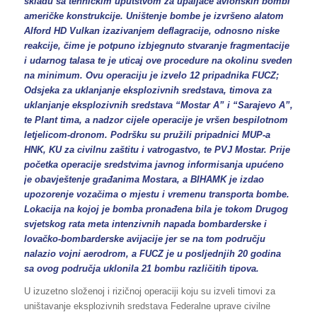
skladu sa tehničkim uputstvom za upaljače avionskih bombi
američke konstrukcije. Uništenje bombe je izvršeno alatom
Alford HD Vulkan izazivanjem deflagracije, odnosno niske
reakcije, čime je potpuno izbjegnuto stvaranje fragmentacije
i udarnog talasa te je uticaj ove procedure na okolinu sveden
na minimum. Ovu operaciju je izvelo 12 pripadnika FUCZ;
Odsjeka za uklanjanje eksplozivnih sredstava, timova za
uklanjanje eksplozivnih sredstava “Mostar A” i “Sarajevo A”,
te Plant tima, a nadzor cijele operacije je vršen bespilotnom
letjelicom-dronom. Podršku su pružili pripadnici MUP-a
HNK, KU za civilnu zaštitu i vatrogastvo, te PVJ Mostar. Prije
početka operacije sredstvima javnog informisanja upućeno
je obavještenje građanima Mostara, a BIHAMK je izdao
upozorenje vozačima o mjestu i vremenu transporta bombe.
Lokacija na kojoj je bomba pronađena bila je tokom Drugog
svjetskog rata meta intenzivnih napada bombarderske i
lovačko-bombarderske avijacije jer se na tom području
nalazio vojni aerodrom, a FUCZ je u posljednjih 20 godina
sa ovog područja uklonila 21 bombu različitih tipova.
U izuzetno složenoj i rizičnoj operaciji koju su izveli timovi za
uništavanje eksplozivnih sredstava Federalne uprave civilne