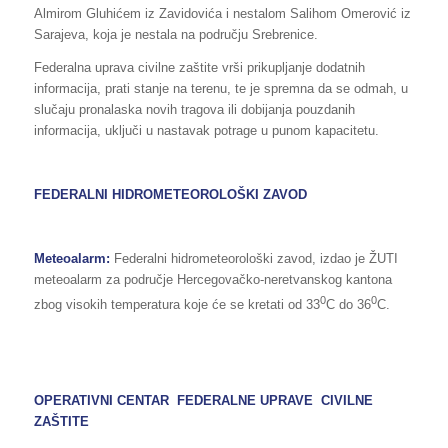
Almirom Gluhićem iz Zavidovića i nestalom Salihom Omerović iz
Sarajeva, koja je nestala na području Srebrenice.
Federalna uprava civilne zaštite vrši prikupljanje dodatnih
informacija, prati stanje na terenu, te je spremna da se odmah, u
slučaju pronalaska novih tragova ili dobijanja pouzdanih
informacija, uključi u nastavak potrage u punom kapacitetu.
FEDERALNI HIDROMETEOROLOŠKI ZAVOD
Meteoalarm:
Federalni hidrometeorološki zavod, izdao je ŽUTI
meteoalarm za područje Hercegovačko-neretvanskog kantona
0
0
zbog visokih temperatura koje će se kretati od 33
C do 36
C.
OPERATIVNI CENTAR FEDERALNE UPRAVE CIVILNE
ZAŠTITE