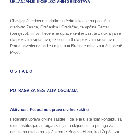
UKLANJANJE EKSPLOZIVNIH SREDSTAVA
Obavljajući redovne zadatke na četiri lokacije na području
gradova: Zenica, Gračanica i Gradačac, te općine Centar
(Sarajevo), timovi Federalne uprave civilne zaštite za uklanjanje
eksplozivnih sredstava, uklonili su 6 eksplozivnih sredstava.
Pored navedenog na licu mjesta uništena je mina za ručni bacač
M-57.
O S T A L O
POTRAGA ZA NESTALIM OSOBAMA
Aktivnosti Federalne uprave civilne zaštite
Federalna uprava civilne zaštite, i dalje je u stalnom kontaktu sa
svim institucijama i organizacijama uključenim u potragu za
nestalima osobama: dječakom iz Begova Hana, kod Žepča, za