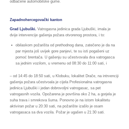
odbačene automobilske gume.
Zapadnohercegovački kanton
Grad Ljubuški.
Vatrogasna jedinica grada Ljubuški, imala je
dvije intervencije gašenja požara otvorenog prostora, i to:
obilaskom požarišta od prethodnog dana, zatečeno je da na
par mjesta još uvijek gore panjevi, te su isti pogašeni uz
pomoć brentača. U gašenju su učestvovala dva vatrogasca
sa jednim vozilom, u vremenu od 08:30 do 11:00 sati, i
– od 14:45 do 18:50 sati, u Klobuku, lokalitet Drače, na intrvenciji
gašenja požara učestvoala je cijela Profesionalna vatrogasna
jedinica Ljubuški i jedan dobrovoljni vatrogasac, sa pet
vatrogasnih vozila. Opožarena je površina oko 2 ha, a gorjela je
suha trava i smrekova šuma. Ponovno je na istom lokalitetu
aktiviran požar u 20:30 sati, na požarište izašlo je osam
vatrogasaca sa dva vozila. Požar je ugašen u 21:30 sati.