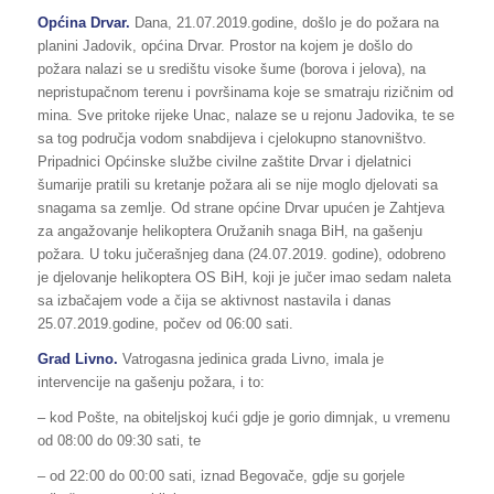
Općina Drvar.
Dana, 21.07.2019.godine, došlo je do požara na
planini Jadovik, općina Drvar. Prostor na kojem je došlo do
požara nalazi se u središtu visoke šume (borova i jelova), na
nepristupačnom terenu i površinama koje se smatraju rizičnim od
mina. Sve pritoke rijeke Unac, nalaze se u rejonu Jadovika, te se
sa tog područja vodom snabdijeva i cjelokupno stanovništvo.
Pripadnici Općinske službe civilne zaštite Drvar i djelatnici
šumarije pratili su kretanje požara ali se nije moglo djelovati sa
snagama sa zemlje. Od strane općine Drvar upućen je Zahtjeva
za angažovanje helikoptera Oružanih snaga BiH, na gašenju
požara. U toku jučerašnjeg dana (24.07.2019. godine), odobreno
je djelovanje helikoptera OS BiH, koji je jučer imao sedam naleta
sa izbačajem vode a čija se aktivnost nastavila i danas
25.07.2019.godine, počev od 06:00 sati.
Grad Livno.
Vatrogasna jedinica grada Livno, imala je
intervencije na gašenju požara, i to:
– kod Pošte, na obiteljskoj kući gdje je gorio dimnjak, u vremenu
od 08:00 do 09:30 sati, te
– od 22:00 do 00:00 sati, iznad Begovače, gdje su gorjele